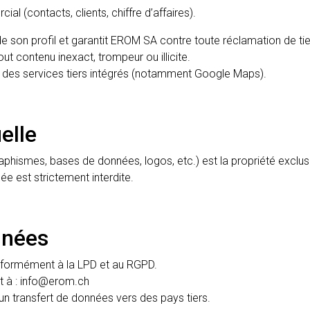
l (contacts, clients, chiffre d’affaires).
 son profil et garantit EROM SA contre toute réclamation de tie
t contenu inexact, trompeur ou illicite.
 des services tiers intégrés (notamment Google Maps).
elle
aphismes, bases de données, logos, etc.) est la propriété exclu
ée est strictement interdite.
nnées
nformément à la LPD et au RGPD.
nt à : info@erom.ch
un transfert de données vers des pays tiers.