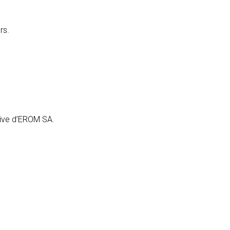
rs.
sive d’EROM SA.